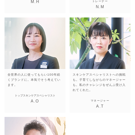
M.H
トレーナー
N.M
全世界の人に使ってもらい
100年続
スキンケアスペシャリストへの挑戦
くブランドに。
本気でそう考えてい
も。
子育てしながらのマネージャー
ます。
も。
私のチャレンジを
ぜんぶ受け入
れてくれた。
トップスキンケアスペシャリスト
A.O
マネージャー
A.T