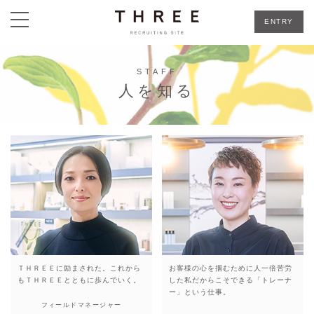
toggle
ENTRY
navigation
STAFF
人を知る
ＴＨＲＥＥに励まされた。
これから
お客様の心を掴むために
人一倍苦労
も
ＴＨＲＥＥとともに歩んでいく。
した私だからこそできる
「トレーナ
ー」という仕事。
フィールドマネージャー