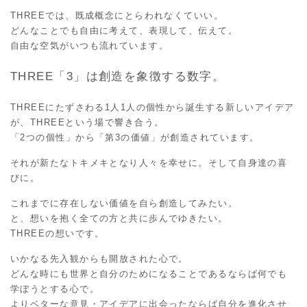
THREEでは、既成概念にとらわれなくていい。
どんなことでも自由に考えて、表現して、伝えて。
自由な空気がいつも流れています。
THREE「3」は創造を象徴する数字。
THREEにたずさわる1人1人の個性から誕生する新しいアイデア
が、THREEという場で響き合う。
「2つの個性」から「第3の価値」が創造されています。
それが新たなトキメキとなり人々を幸せに。そして自身達の喜
びに。
これまでに存在しない価値を自ら創造してみたい。
と、想いを抱く全ての方と共に歩んでゆきたい。
THREEの想いです。
いかなる先入観からも開放された心で。
どんな時にも世界と自分のためになることであるならば何でも
学ぼうとする心で。
よりベターな意見・アイデアに出会ったならば自分を進化させ