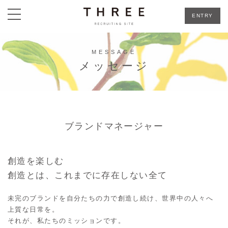
toggle
ENTRY
navigation
MESSAGE
メッセージ
ブランドマネージャー
創造を楽しむ
創造とは、これまでに存在しない全て
未完のブランドを自分たちの力で創造し続け、世界中の人々へ
上質な日常を。
それが、私たちのミッションです。