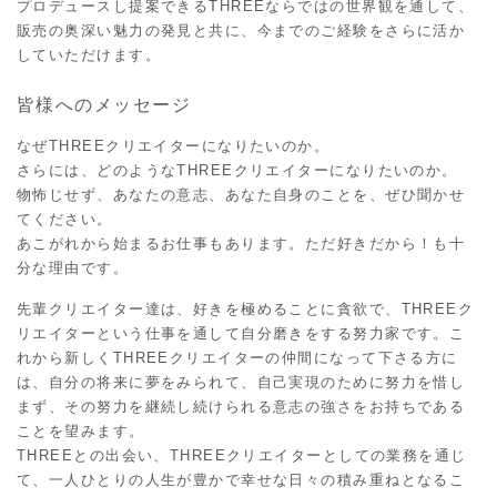
プロデュースし提案できるTHREEならではの世界観を通して、
販売の奥深い魅力の発見と共に、今までのご経験をさらに活か
していただけます。
皆様へのメッセージ
なぜTHREEクリエイターになりたいのか。
さらには、どのようなTHREEクリエイターになりたいのか。
物怖じせず、あなたの意志、あなた自身のことを、ぜひ聞かせ
てください。
あこがれから始まるお仕事もあります。ただ好きだから！も十
分な理由です。
先輩クリエイター達は、好きを極めることに貪欲で、THREEク
リエイターという仕事を通して自分磨きをする努力家です。こ
れから新しくTHREEクリエイターの仲間になって下さる方に
は、自分の将来に夢をみられて、自己実現のために努力を惜し
まず、その努力を継続し続けられる意志の強さをお持ちである
ことを望みます。
THREEとの出会い、THREEクリエイターとしての業務を通じ
て、一人ひとりの人生が豊かで幸せな日々の積み重ねとなるこ