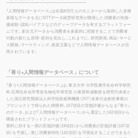
「人間情報データベース」は全国約5万人のモニターから取得した多種
多様なデータを元にNTTデータ経営研究所が開発した消費者の性格・
価値観・認知バイアスなどのディープデータを有するプラットフォー
ムです。多次元データから消費者を多面的に把握することで消費者
行動の新たな原理・原則を見出し、これまでに、研究開発、商品・サービ
ス開発、マーケティング、政策立案などで人間情報データベースが活
用されています。
「香り×人間情報データベース」について
「香り×人間情報データベース」は、東京大学 大学院農学生命科学研究
科 応用生命化学専攻生物化学研究室 の東原和成教授を研究代表者と
した国立研究開発法人科学技術振興機構（JST）未来社会創造事業の
プロジェクトで得られた88香料、107項目の官能評価からなる「香り」
のデータ、および「人間情報データベース」から選定した142項目から
構築されたプラットフォームです。
香料に対する一部の官能評価（24項目）から消費者の官能評価（107項
目）を予測し、更に消費者特性（142項目）を可視化することができるた