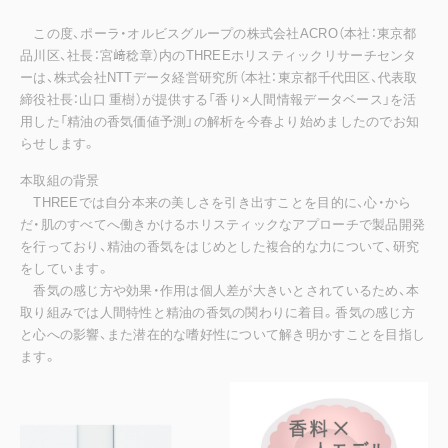
この度、ポーラ・オルビスグループの株式会社ACRO（本社：東京都
品川区、社長：宮﨑稔章）内のTHREEホリスティックリサーチセンタ
ーは、株式会社NTTデータ経営研究所（本社：東京都千代田区、代表取
締役社長：山口 重樹）が提供する「香り×人間情報データベース」を活
用した「精油の香気価値予測」の解析を今春より始めましたのでお知
らせします。
本取組の背景
THREEでは自分本来の美しさを引き出すことを目的に、心・から
だ・肌のすべてへ働きかけるホリスティックなアプローチで製品開発
を行っており、精油の香気をはじめとした複合的な力について、研究
をしています。
香気の感じ方や効果・作用は個人差が大きいとされているため、本
取り組みでは人間特性と精油の香気の関わりに着目。香気の感じ方
と心への影響、また潜在的な嗜好性について解き明かすことを目指し
ます。