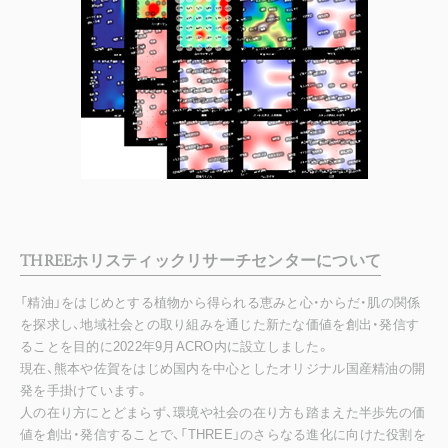
THREEホリスティックリサーチセンターについて
「精油」をはじめとする植物から得られる恵みと心・からだ・肌の関係
を探求し、地域社会との取り組みを通じた新たな価値を創出・発信す
ることを目的に2022年9月ACRO内に設立しました。
現在、熊本や佐賀をはじめ国内を中心としたオリジナル国産精油の開
発を手掛けています。
人の在り方にとどまらず、環境や社会の在り方も踏まえた半歩先の価
値を創出・発信することで、「THREE」のさらなる進化に向けた役割を