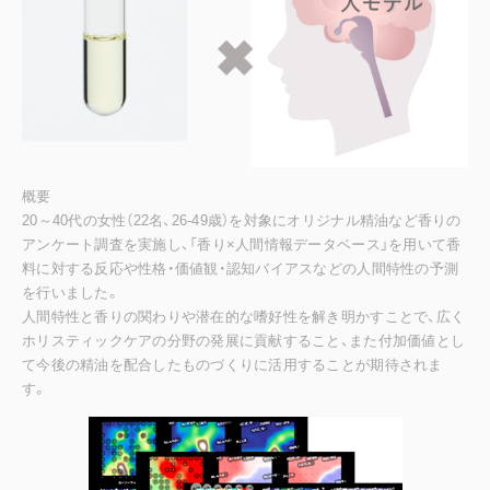
概要
20～40代の女性（22名、26-49歳）を対象にオリジナル精油など香りの
アンケート調査を実施し、「香り×人間情報データベース」を用いて香
料に対する反応や性格・価値観・認知バイアスなどの人間特性の予測
を行いました。
人間特性と香りの関わりや潜在的な嗜好性を解き明かすことで、広く
ホリスティックケアの分野の発展に貢献すること、また付加価値とし
て今後の精油を配合したものづくりに活用することが期待されま
す。