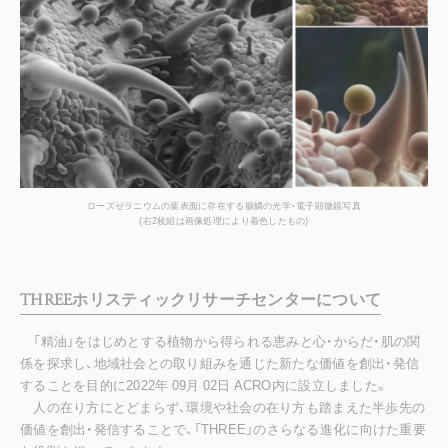
ローズゼラニウムの葉表面に存在する腺鱗の光学・電子顕微鏡写真
(右2枚組は画像処理により着色したもの)
THREEホリスティックリサーチセンターについて
「精油」をはじめとする植物から得られる恵みと心・からだ・肌の関
係を探求し、地域社会との取り組みを通じた新たな価値を創出・発信
することを目的に2022年 09月 02日 ACRO内に設立しました。
人の在り方にとどまらず、環境や社会の在り方も踏まえた半歩先の
価値を創出・発信することで、「THREE」のさらなる進化に向けた重要