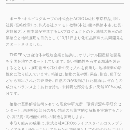
ポーラ・オルビスグループの株式会社ACRO（本社：東京都品川区、
社長：宮﨑稔章）は、株式会社クマモト敬和（本社：熊本県熊本市、社長：
宮野敬之）と熊本県が推進するUXプロジェクトの下、地域の第三の産
業確立と地域雇用を目的として10月1日より化粧品原料の共同開発を
スタートさせました。
THREEでは自治体や現地企業と協業し、オリジナル国産精油開発
を全国各地でスタートしています。高い機能性を有する精油を製造
するとともに、雇用創出や移住者の受け入れを促進し、地域産業の活
性化に取り組んでいます。精油は、植物の花や葉、果皮、樹皮、種子な
どから抽出された芳香成分。自然の力が凝縮された精油は、何百もの
成分をバランスよくあわせ持ち、未解明な部分も多い天然100%の成
分です。
植物の基盤解析技術を有する理化学研究所 環境資源科学研究セ
ンターと、未解明な部分の多い精油の形態学的な解析を実施すること
で、高品質・高機能の精油の製造を実現します。
本取り組みの成果は、株式会社ACROのライフスタイルコスメブラ
ンドであるTHREEにおいて新たな付加価値として今後の商品に活用