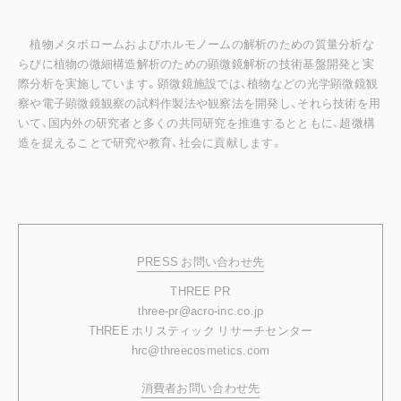
植物メタボロームおよびホルモノームの解析のための質量分析な
らびに植物の微細構造解析のための顕微鏡解析の技術基盤開発と実
際分析を実施しています。顕微鏡施設では、植物などの光学顕微鏡観
察や電子顕微鏡観察の試料作製法や観察法を開発し、それら技術を用
いて、国内外の研究者と多くの共同研究を推進するとともに、超微構
造を捉えることで研究や教育、社会に貢献します。
PRESS お問い合わせ先
THREE PR
three-pr@acro-inc.co.jp
THREE ホリスティック リサーチセンター
hrc@threecosmetics.com
消費者お問い合わせ先