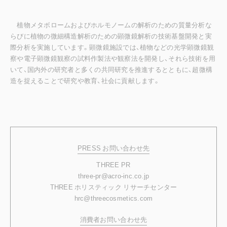
植物メタボロームおよびホルモノームの解析のための質量分析な
らびに植物の微細構造解析のための顕微鏡解析の技術基盤開発と実
際分析を実施しています。顕微鏡施設では、植物などの光学顕微鏡観
察や電子顕微鏡観察の試料作製法や観察法を開発し、それら技術を用
いて、国内外の研究者と多くの共同研究を推進するとともに、超微構
造を捉えることで研究や教育、社会に貢献します。
PRESS お問い合わせ先
THREE PR
three-pr@acro-inc.co.jp
THREE ホリスティック リサーチセンター
hrc@threecosmetics.com
消費者お問い合わせ先