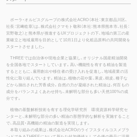
ポーラ・オルビスグループの株式会社ACRO（本社：東京都品川区、
社長：宮﨑稔章）は、株式会社クマモト敬和（本社：熊本県熊本市、社長：
宮野敬之）と熊本県が推進するUXプロジェクトの下、地域の第三の産
業確立と地域雇用を目的として10月1日より化粧品原料の共同開発を
スタートさせました。
THREEでは自治体や現地企業と協業し、オリジナル国産精油開発
を全国各地でスタートしています。高い機能性を有する精油を製造
するとともに、雇用創出や移住者の受け入れを促進し、地域産業の活
性化に取り組んでいます。精油は、植物の花や葉、果皮、樹皮、種子な
どから抽出された芳香成分。自然の力が凝縮された精油は、何百もの
成分をバランスよくあわせ持ち、未解明な部分も多い天然100%の成
分です。
植物の基盤解析技術を有する理化学研究所 環境資源科学研究セ
ンターと、未解明な部分の多い精油の形態学的な解析を実施すること
で、高品質・高機能の精油の製造を実現します。
本取り組みの成果は、株式会社ACROのライフスタイルコスメブラ
ンドであるTHREEにおいて新たな付加価値として今後の商品に活用