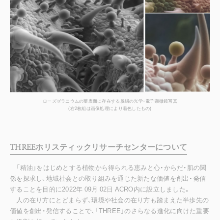
ローズゼラニウムの葉表面に存在する腺鱗の光学・電子顕微鏡写真
(右2枚組は画像処理により着色したもの)
THREEホリスティックリサーチセンターについて
「精油」をはじめとする植物から得られる恵みと心・からだ・肌の関
係を探求し、地域社会との取り組みを通じた新たな価値を創出・発信
することを目的に2022年 09月 02日 ACRO内に設立しました。
人の在り方にとどまらず、環境や社会の在り方も踏まえた半歩先の
価値を創出・発信することで、「THREE」のさらなる進化に向けた重要